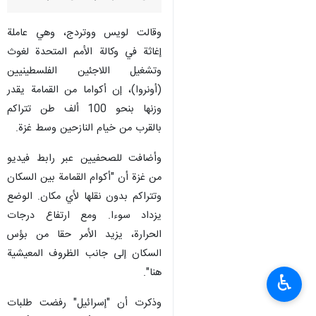
وقالت لويس ووتردج، وهي عاملة
إغاثة في وكالة الأمم المتحدة لغوث
وتشغيل اللاجئين الفلسطينيين
(أونروا)، إن أكواما من القمامة يقدر
وزنها بنحو 100 ألف طن تتراكم
بالقرب من خيام النازحين وسط غزة.
وأضافت للصحفيين عبر رابط فيديو
من غزة أن "أكوام القمامة بين السكان
وتتراكم بدون نقلها لأي مكان. الوضع
يزداد سوءا. ومع ارتفاع درجات
الحرارة، يزيد الأمر حقا من بؤس
السكان إلى جانب الظروف المعيشية
هنا".
♿︎
وذكرت أن "إسرائيل" رفضت طلبات