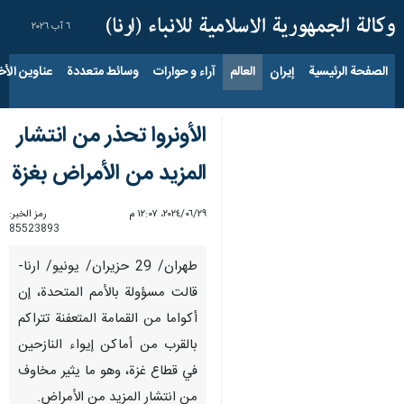
٦ آب ٢٠٢٦
الصفحة الرئيسية
إيران
العالم
آراء و حوارات
وسائط متعددة
عناوين الأخب
الأونروا تحذر من انتشار
المزيد من الأمراض بغزة
٢٩‏/٠٦‏/٢٠٢٤، ١٢:٠٧ م
رمز الخبر:
85523893
طهران/ 29 حزيران/ يونيو/ ارنا-
قالت مسؤولة بالأمم المتحدة، إن
أكواما من القمامة المتعفنة تتراكم
بالقرب من أماكن إيواء النازحين
في قطاع غزة، وهو ما يثير مخاوف
من انتشار المزيد من الأمراض.