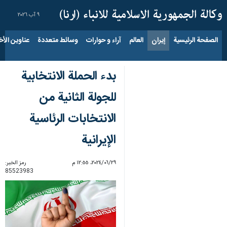
٩ آب ٢٠٢٦
الصفحة الرئيسية
إيران
العالم
آراء و حوارات
وسائط متعددة
عناوين الأخب
بدء الحملة الانتخابية
للجولة الثانية من
الانتخابات الرئاسية
الإیرانیة
٢٩‏/٠٦‏/٢٠٢٤، ١٢:٥٥ م
رمز الخبر:
85523983