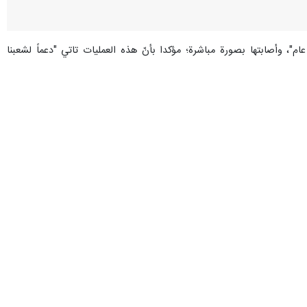
، وأصابتها بصورة مباشرة؛ مؤكدا بأنّ هذه العمليات تاتي "دعماً لشعبنا
ث الطيحات" بالأسلحة الصاروخية، واستهدفت ‏الأجهزة ‏التجسسيّة للعدو في
وتواصل المقاومة عملياتها ضد مواقع الاحتلال وآلياته وتموضع جنوده، على طول الحدود مع فلسطين المحتلة، منذ الثامن من تشرين الأول/أكتوبر 2023، ضمن جبهة الإسناد اللبنانية للمقاومة في
احتلال.