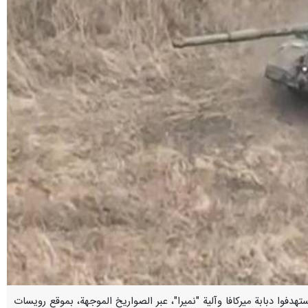
 استهدفوا دبابة ‏ميركافا وآلية "نميرا"، عبر الصواريخ ‏الموجهة، بموقع رويسات