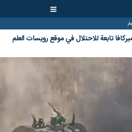
ار
ركافا تابعة للاحتلال في موقع رويسات العلم