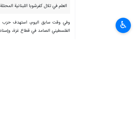
العلم في تلال كفرشوبا اللبنانية المحتل
وفي وقت سابق اليوم، استهدف حزب الله 
♿︎
الفلسطيني الصامد في قطاع غزة، وإسناداً لمقا
وكانت المقاومة الإسلامية في لبنان، أ
موقع "بركة ريشا"، بالأسلحة الملائمة؛ مؤك
غزة. وتسببت هذه العمليات في إخلاء شما
انتهى ** ح ع
__________________________
الميادين
العالم
محور المقاومة