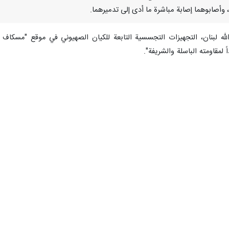
ة، وأصابوهما إصابة مباشرة ما أدى إلى تدميرهما.‏
لبنان، التجهيزات التجسسية التابعة للكيان الصهيوني في موقع "مسكاف عام"
ومته الباسلة ‌‏‌‏‌‌‌‏والشريفة".
علنت أمس الجمعة، استهداف تجمع لجنود الاحتلال "الإسرائيلي" في محيط "مثل
ّدةً تحقيق إصابات مباشرة.
ل فلسطين المحتلة من المستوطنين في وقت مبكر، مشكّلةً ضغطاً كبيراً على ال
_