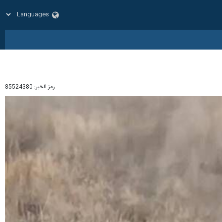
رمز الخبر:
85524380