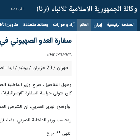
٦ آب ٢٠٢٦
الصفحة الرئيسية
إيران
العالم
آراء و حوارات
وسائط متعددة
عناوين الأخب
سفارة العدو الصهيوني ف
٢٩‏/٠٦‏/٢٠٢٤، ٩:١٢ م
طهران / 29 حزيران / يونيو / ارنا –اصيب شرطي مسؤول عن أمن سفارة العدو الصهيوني في العاصمة الصربية بلغراد، اليوم السبت، الى هجوم بإستخدام سهم اطلق من قوس على رقبته.
كان يتولى حراسة السفارة "الإسرائيلية"، 
وأوضح الوزير الصربي، ان الشرطي المص
وبحسب وزير الداخلية الصربي ايضا، فإن
انتهى ** ح ع