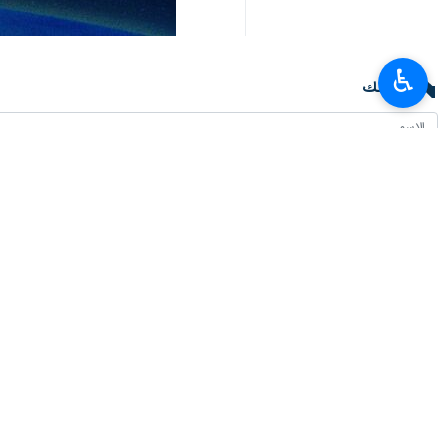
♿︎
تعليقك
أحدث الأخبار
القبض على 8 من الاشرار المسلحين المنتمين للمجموعات الارهابية
٢٠٢٦-٠٨-٠٦ ٠٩:٤١