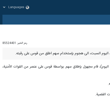
رمز الخبر:
85524401
يكا داسيتش"، انه في حوالي الساعة 11:00 صباحا (بالتوقيت المحلي اليوم)، قام مجهول بإطلاق سهم بواسطة قوس على عنصر من القوات الأمنية،
.
ت القضية.