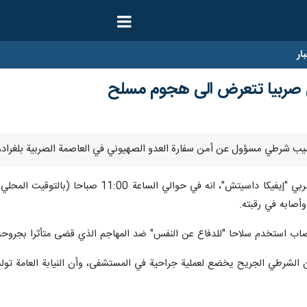
ار
ي صربيا تتعرض الى هجوم مسلح
وحول التفاصيل، صرح وزير الداخلية الصربي "إيف
وأصابه في رقبته.
اب استخدم سلاحا "للدفاع عن النفس" ضد المهاجم الذي قضى متأثرا بجروحه
 الشرطي الجريح يخضع لعملية جراحية في المستشفى، وأن النيابة العامة تول