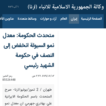
٦ آب ٢٠٢٦
الصفحة الرئيسية
إيران
العالم
آراء و حوارات
وسائط متعددة
عناوين الأخب
متحدث الحكومة: معدل
نمو السيولة انخفض إلى
النصف في حكومة
الشهيد رئيسي
٠٢‏/٠٧‏/٢٠٢٤، ٢:٢٧ ص
رمز الخبر:
85526448
طهران / 2 تموز/يوليو/ارنا- صرح
المتحدث باسم الحكومة الايرانية
علي بهادري جهرمي ان معدل نمو