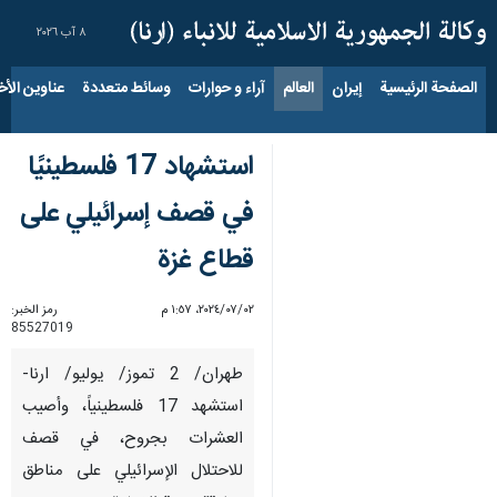
٨ آب ٢٠٢٦
الصفحة الرئيسية
إيران
العالم
آراء و حوارات
وسائط متعددة
عناوين الأخب
استشهاد 17 فلسطينيًا
في قصف إسرائيلي على
قطاع غزة
٠٢‏/٠٧‏/٢٠٢٤، ١:٥٧ م
رمز الخبر:
85527019
طهران/ 2 تموز/ يوليو/ ارنا-
استشهد 17 فلسطينياً، وأصيب
العشرات بجروح، في قصف
للاحتلال الإسرائيلي على مناطق