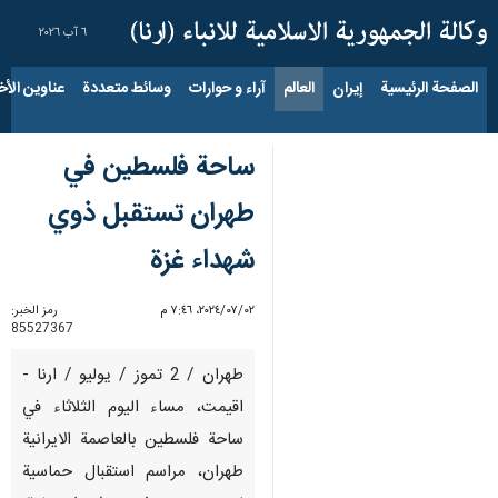
٦ آب ٢٠٢٦
الصفحة الرئيسية
إيران
العالم
آراء و حوارات
وسائط متعددة
عناوين الأخب
ساحة فلسطين في
طهران تستقبل ذوي
شهداء غزة
٠٢‏/٠٧‏/٢٠٢٤، ٧:٤٦ م
رمز الخبر:
85527367
طهران / 2 تموز / يوليو / ارنا -
اقيمت، مساء اليوم الثلاثاء في
ساحة فلسطين بالعاصمة الايرانية
طهران، مراسم استقبال حماسية