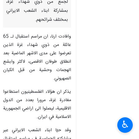
لجمع من ذوي شهداء غزة،
بمشاركة ابناء الشعب الايراني
بمختلف شرائحهم.
وافادت ارنا، ان مراسم استقبال لـ 65
عائلة من ذوي شهداء غزة الذين
تعرضوا على مدى الاشهر الماضية بعد
انطلاق طوفان الاقصى، لاكثر وابشع
الهجمات وحشية من قبل الكيان
الصهيوني.
يذكر ان هؤلاء الفلسطينيون استطاعوا
مغادرة غزة، مرورا بعدد من الدول
الاقليمية، ليصلوا الى اراضي الجمهورية
الاسلامية في ايران.
♿︎
وقد حيّا ابناء الشعب الايراني عبر
مشاركته الحماسية في مراسم استقبال