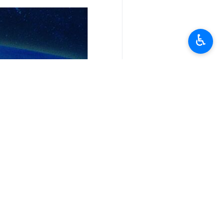
♿︎
تعليقك