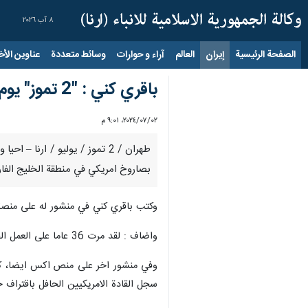
٨ آب ٢٠٢٦
الصفحة الرئيسية
إيران
العالم
آراء و حوارات
وسائط متعددة
عناوين الأخب
باقري كني : "2 تموز" يوم لفضح حقوق الانسان الامريكية في التقويم الايراني
٠٢‏/٠٧‏/٢٠٢٤، ٩:٠١ م
بصاروخ امريكي في منطقة الخليج الفارس
وكتب باقري كني في منشور له على منصة 
واضاف : لقد مرت 36 عاما على العمل الجبان والارهابي الذي قامت به امريكا عبر استهدافها طائرة الركاب الايرانية في سماء الخليج الفارسي.
وفي منشور اخر على منص اكس ايضا، كتب 
سجل القادة الامريكيين الحافل باقتراف ج