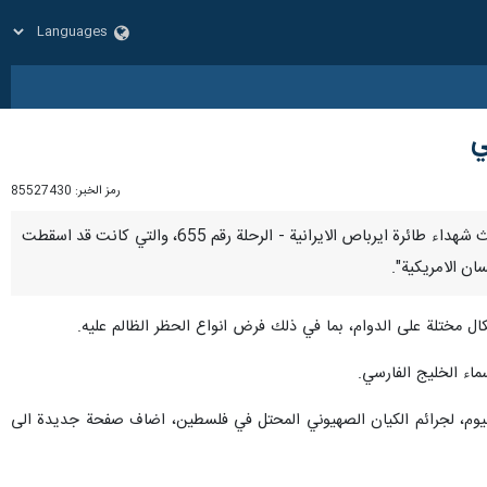
رمز الخبر:
85527430
طهران / 2 تموز / يوليو / ارنا – احيا وزير الخارجية الايراني بالوكالة "علي باقري كني"، ذكرى 2 تموز عام 1988 م، حيث شهداء طائرة ايرباص الايرانية - الرحلة رقم 655، والتي كانت قد اسقطت
ان الامريكية".
 مختلة على الدوام، بما في ذلك فرض انواع الحظر الظالم عليه.
اليوم، لجرائم الكيان الصهيوني المحتل في فلسطين، اضاف صفحة جديدة الى