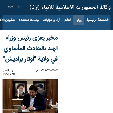
٧ آب ٢٠٢٦
الصفحة الرئيسية
إيران
العالم
آراء و حوارات
وسائط متعددة
عناوين الأخب
مخبر يعزي رئيس وزراء
الهند بالحادث المأساوي
في ولاية "أوتار براديش"
٠٢‏/٠٧‏/٢٠٢٤، ١١:٠٢ م
رمز الخبر:
85527487