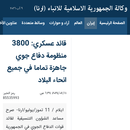
٩ آب ٢٠٢٦
الصفحة الرئيسية
إيران
العالم
آراء و حوارات
وسائط متعددة
عناوين الأخب
قائد عسكري: 3800
منظومة دفاع جوي
جاهزة تماما في جميع
انحاء البلاد
١١‏/٠٧‏/٢٠٢٤، ٦:٣٤ ص
رمز الخبر:
85535993
ايلام / 11 تموز/يوليو/ارنا- صرح
مساعد الشؤون التنسيقية لقائد
قوات الدفاع الجوي في الجمهورية