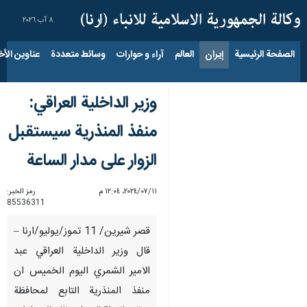
٨ آب ٢٠٢٦
الصفحة الرئيسية
إيران
العالم
آراء و حوارات
وسائط متعددة
عناوين الأخب
وزير الداخلية العراقي:
منفذ المنذرية سيستقبل
الزوار على مدار الساعة
١١‏/٠٧‏/٢٠٢٤، ١٢:٠٤ م
رمز الخبر:
85536311
قصر شيرين/ 11 تموز/يوليو/ارنا –
قال وزير الداخلية العراقي عبد
الامير الشمري اليوم الخميس ان
منفذ المنذرية التابع لمحافظة