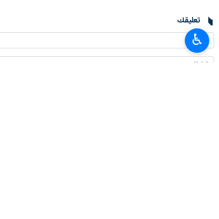
تعليقك
♿︎
أحدث الأخبار
المنتخب الإيراني يحرز 4 ميداليات متنوعة في الأولمبياد العالمي للذكاء الاصطناعي
٢٠٢٦-٠٨-٠٨ ٠٣:٤٦
محافظ البنك المركزي الايراني: تصريحات وزير الخزانة الأمريكي بشأن الاقتصاد ال