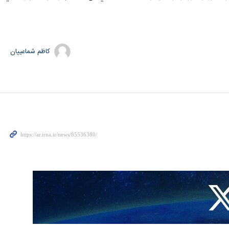
کاظم شماعییان