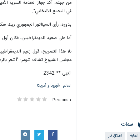
من جهته، أكد جهاز الخدمة السرية الأمير
في التجمع الانتخابي".
بدوره، رأى السيناتور الجمهوري ريك سكو
أما على صعيد الديمقراطيين، فكان أول ال
تلا هذا التصريح، قول زعيم الديمقراطيي
مجلس الشيوخ تشاك شومر: "أشعر بالرعب
انتهى ** 2342
العالم
أوروبا و أمريكا
٠ Persons
سمات
اصابة
اطلاق نار