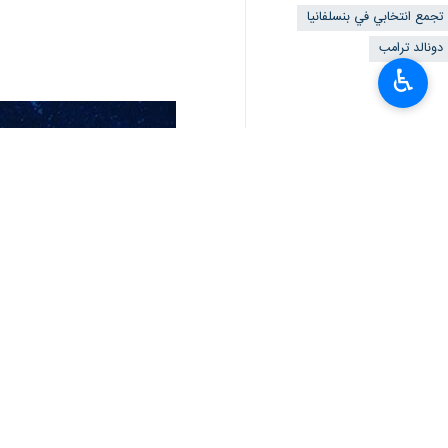
تجمع انتخابي في بنسلفانيا
دونالد ترامب
♿︎
تعليقك