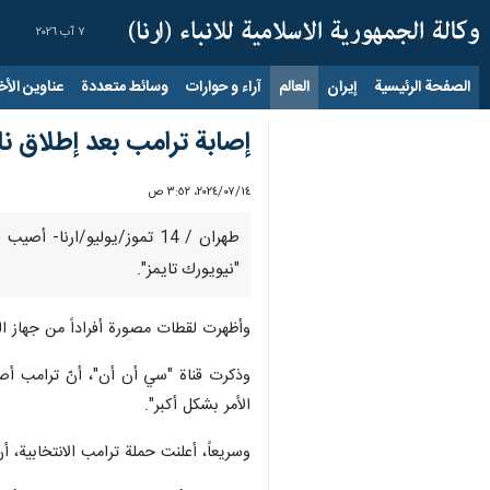
٧ آب ٢٠٢٦
الصفحة الرئيسية
إيران
العالم
آراء و حوارات
وسائط متعددة
عناوين الأخب
إصابة ترامب بعد إطلاق نا
١٤‏/٠٧‏/٢٠٢٤، ٣:٥٢ ص
طهران / 14 تموز/يوليو/ارن
"نيويورك تايمز".
وأظهرت لقطات مصورة أفراداً من جهاز ال
وذكرت قناة "سي أن أن"، أنّ ترامب أصي
الأمر بشكل أكبر".
وسريعاً، أعلنت حملة ترامب الانتخابية،