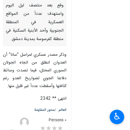
وقع بعد منتصف ليل اليوم
واستهدف عدداً من المواقع
العسكرية في المنطقة
الجنوبية وأحد الأبنية السكنية في
منطقة كفرسوسة بمدينة دمشق.
وذكر مصدر عسكري لمراسل "سانا" أن
العدوان انطلق من اتجاه الجولان
السوري المحتل، فيما تصدت وسائط
دفاعنا الجوي لصواريخ العدو رغم
كثافتها وأسقطت عدداً غير قليل منها.
انتهى ** 2342
العالم
محور المقاومة
♿︎
٠ Persons