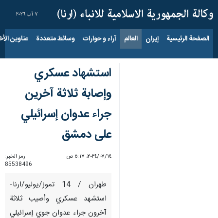
٧ آب ٢٠٢٦
الصفحة الرئيسية
إيران
العالم
آراء و حوارات
وسائط متعددة
عناوين الأخب
استشهاد عسكري
وإصابة ثلاثة آخرين
جراء عدوان إسرائيلي
على دمشق
١٤‏/٠٧‏/٢٠٢٤، ٥:١٧ ص
رمز الخبر:
85538496
طهران / 14 تموز/يوليو/ارنا-
استشهد عسكري وأصيب ثلاثة
آخرون جراء عدوان جوي إسرائيلي