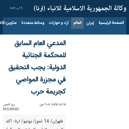
٩ آب ٢٠٢٦
الصفحة الرئيسية
إيران
العالم
آراء و حوارات
وسائط متعددة
عناوين الأخب
المدعي العام السابق
للمحكمة الجنائية
الدولية: يجب التحقيق
في مجزرة المواصي
كجريمة حرب
١٤‏/٠٧‏/٢٠٢٤، ٩:٠٧ ص
رمز الخبر:
85538585
طهران/ 14 تموز/ يونيو/ ارنا- أكد