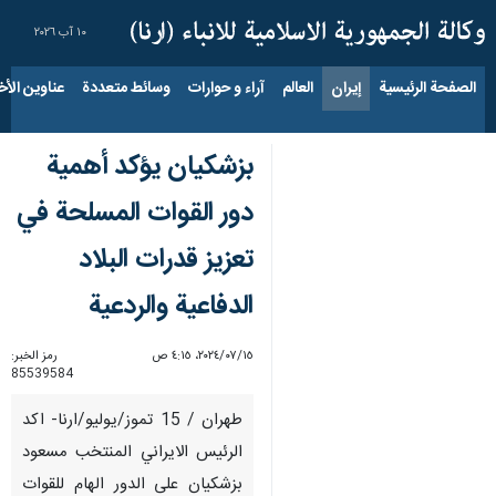
١٠ آب ٢٠٢٦
الصفحة الرئيسية
إيران
العالم
آراء و حوارات
وسائط متعددة
عناوين الأخب
بزشكيان يؤكد أهمية
دور القوات المسلحة في
تعزيز قدرات البلاد
الدفاعية والردعية
١٥‏/٠٧‏/٢٠٢٤، ٤:١٥ ص
رمز الخبر:
85539584
طهران / 15 تموز/يوليو/ارنا- اكد
الرئيس الايراني المنتخب مسعود
بزشكيان على الدور الهام للقوات