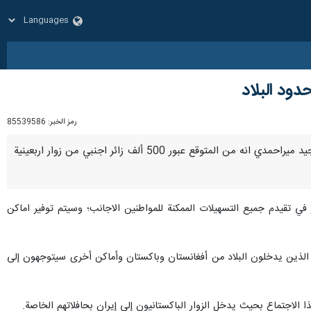
رمز الخبر:
85539586
مشهد / 15 تموز/يوليو/ارنا- صرح نائب وزير الداخلية الايراني للشؤون السياسية والامنية ورئيس لجنة الأربعين مجيد ميراحمدي انه من المتوقع عبور 500 ألف زائر اجنبي من زوار اربعينية
ي تقيدم جميع التسهيلات الممكنة للمواطنين الاجانب؛ وسيتم توفير اماكن
يمين الذين يدخلون البلاد من أفغانستان وباكستان وأماكن أخرى سيتوجهون إلى
ذا الاجتماع بحيث يدخل الزوار الباكستانيون إلى إيران بحافلاتهم الخاصة.