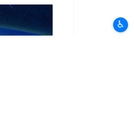
♿︎
تعليقك