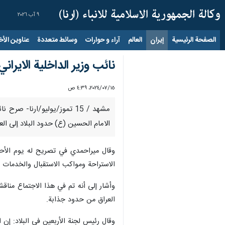
٩ آب ٢٠٢٦
الصفحة الرئيسية
إيران
العالم
آراء و حوارات
وسائط متعددة
عناوين الأخب
نائب وزير الداخلية الايراني يتوقع عبور 500 ألف زائر اجنبي 
١٥‏/٠٧‏/٢٠٢٤، ٤:٣٩ ص
الامام الحسين (ع) حدود البلاد إلى الع
وقال ميراحمدي في تصريح له يوم الأحد 
الاستراحة ومواكب الاستقبال والخدمات الص
وأشار إلى أنه تم في هذا الاجتماع مناقش
العراق من حدود جذابة.
وقال رئيس لجنة الأربعين في البلاد: إن ا