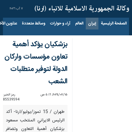
٧ آب ٢٠٢٦
الصفحة الرئيسية
إيران
العالم
آراء و حوارات
وسائط متعددة
عناوين الأخب
بزشكيان يؤكد أهمية
تعاون مؤسسات واركان
الدولة لتوفير متطلبات
الشعب
١٥‏/٠٧‏/٢٠٢٤، ٥:١٦ ص
رمز الخبر:
85539594
طهران / 15 تموز/يوليو/ارنا- أكد
الرئيس الايراني المنتخب مسعود
بزشكيان أهمية التعاون وتضافر