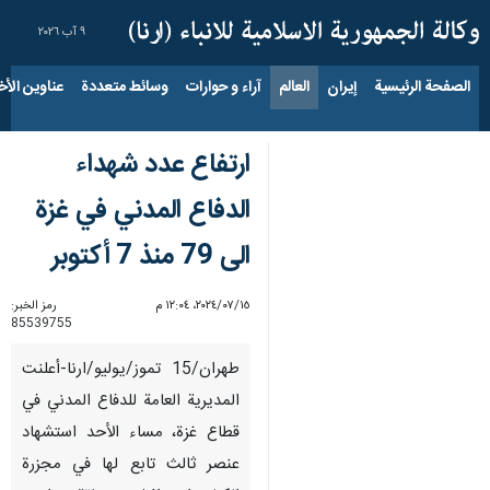
٩ آب ٢٠٢٦
الصفحة الرئيسية
إيران
العالم
آراء و حوارات
وسائط متعددة
عناوين الأخب
ارتفاع عدد شهداء
الدفاع المدني في غزة
الى 79 منذ 7 أكتوبر
١٥‏/٠٧‏/٢٠٢٤، ١٢:٠٤ م
رمز الخبر:
85539755
طهران/15 تموز/يوليو/ارنا-أعلنت
المديرية العامة للدفاع المدني في
قطاع غزة، مساء الأحد استشهاد
عنصر ثالث تابع لها في مجزرة