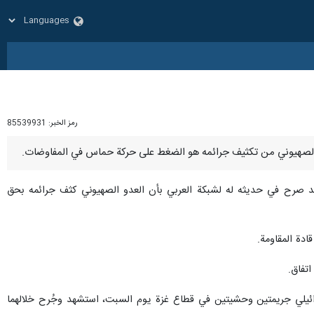
رمز الخبر:
85539931