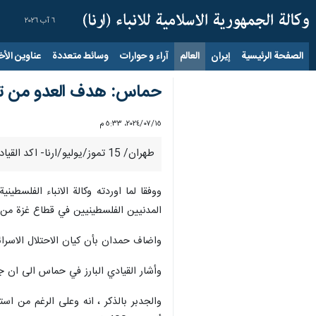
٦ آب ٢٠٢٦
الصفحة الرئيسية
إيران
العالم
آراء و حوارات
وسائط متعددة
عناوين الأخب
حماس: هدف العدو من تك
١٥‏/٠٧‏/٢٠٢٤، ٥:٣٣ م