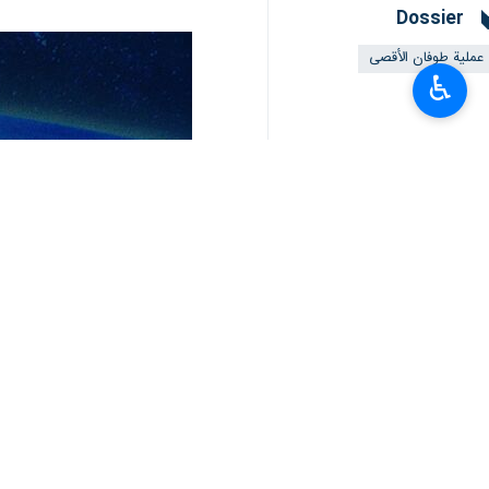
طهران/ 15 تموز/يوليو/ارنا- اكد القيادي في حركة المقاومة الإسلامية (حماس) "أسامة حمدان" على ان هدف الكيان الصهيوني من تكثيف جرائمه هو الضغط على حركة حماس في المفاوضات.
♿︎
ووفقا لما اوردته وكالة الانباء الفلس
المدنيين الفلسطينيين في قطاع غزة من
واضاف حمدان بأن كيان الاحتلال الاسرا
وأشار القيادي البارز في حماس الى ان
والجدبر بالذكر ، انه وعلى الرغم من اس
أكثر من 400 فلسطيني.
يشار الى انه وبعد مرور 283 يوما على بداية توغل الكيان الصهيوني في قطاع غزة دون نتائج وإنجازات، فإن هذا الكيان يغرق أكثر فأكثر في أزماته الداخلية والخارجية يوما بعد يوم.
اكتوبر 2023.