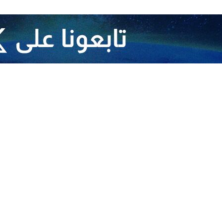
طينية "سما" ان القيادي في حركة المقاومة الإسلامية (حماس) "أسامة حمدان
 أجل الضغط على حركة حماس في مفاوضات وقف إطلاق النار.
ئيلي يريد صرف الانتباه عن جريمته في خان يونس من خلال ادعائه باستهداف قا
 جرائم العدو تؤكد على صحة موقف حماس من ضرورة وقف الحرب قبل تنفيذ أي ا
تمرار المفاوضات لوقف إطلاق النار وتبادل الأسرى، ارتكبت قوات الاحتلال ا