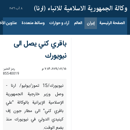
٨ آب ٢٠٢٦
الصفحة الرئيسية
إيران
العالم
آراء و حوارات
وسائط متعددة
عناوين الأخب
باقري كني يصل الى
نيويورك
١٥‏/٠٧‏/٢٠٢٤، ٧:٥٩ م
رمز الخبر:
85540019
نيويورك/15 تموز/يوليو/ ارنا -
وصل وزير خارجية الجمهورية
الإسلامية الإيرانية بالوكالة "علي
باقري كني" الى مطار جون إف
كينيدي الدولي في نيويورك منذ
بضع الوقت.