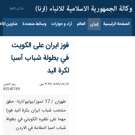
٨ آب ٢٠٢٦
الصفحة الرئيسية
إيران
العالم
آراء و حوارات
وسائط متعددة
عناوين الأخب
فوز ايران على الكويت
في بطولة شباب آسيا
لكرة اليد
١٧‏/٠٧‏/٢٠٢٤، ٣:٣٥ ص
رمز الخبر:
85540789
طهران / 17 تموز/يوليو/ارنا- حقق
منتخب شباب ايران بكرة اليد فوزا
مهما على نظيره الكويتي في بطولة
شباب اسيا المقامة في الاردن.