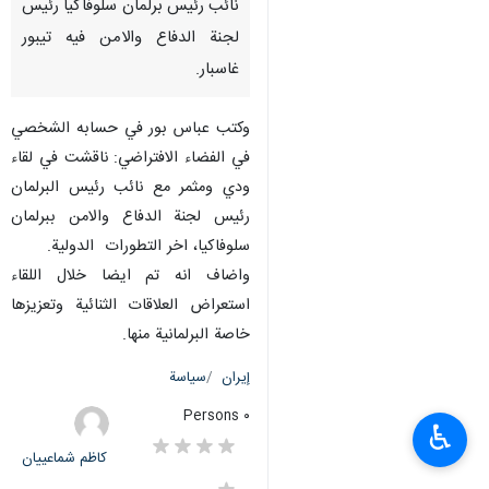
طهران/ 18 تموز/يوليو/ارنا –
التقى سفير الجمهورية الاسلامية
الايرانية لدى النمسا والسفير غير
المقيم في سلوفاكيا عباس باقر بور،
نائب رئيس برلمان سلوفاكيا رئيس
لجنة الدفاع والامن فيه تيبور
غاسبار.
وكتب عباس بور في حسابه الشخصي
في الفضاء الافتراضي: ناقشت في لقاء
ودي ومثمر مع نائب رئيس البرلمان
رئيس لجنة الدفاع والامن ببرلمان
سلوفاكيا، اخر التطورات الدولية.
واضاف انه تم ايضا خلال اللقاء
♿︎
استعراض العلاقات الثنائية وتعزيزها
خاصة البرلمانية منها.