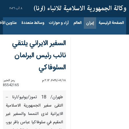
٨ آب ٢٠٢٦
الصفحة الرئيسية
إيران
العالم
آراء و حوارات
وسائط متعددة
عناوين الأخب
السفير الايراني يلتقي
نائب رئيس البرلمان
السلوفاكي
١٨‏/٠٧‏/٢٠٢٤، ٢:١٢ م
رمز الخبر:
85542165