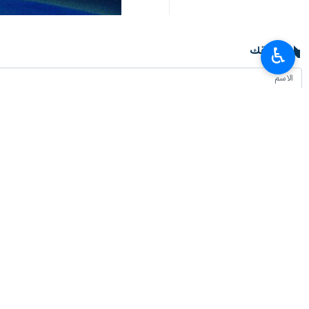
تعليقك
♿︎
أحدث الأخبار
مصرع اعضاء خلية ارهابية جنوبي محافظة سيستان وبلوجستان
٢٠٢٦-٠٨-٠٦ ١٧:١٧