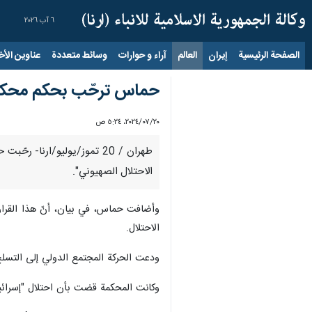
٦ آب ٢٠٢٦
الصفحة الرئيسية
إيران
العالم
آراء و حوارات
وسائط متعددة
عناوين الأخب
حماس ترحّب بحكم محكمة ال
٢٠‏/٠٧‏/٢٠٢٤، ٥:٢٤ ص
طهران / 20 تموز/يوليو/ارنا
الاحتلال الصهيوني".
وأضافت حماس، في بيان، أنّ هذا القرار "
الاحتلال.
ودعت الحركة المجتمع الدولي إلى التسلح به
وكانت المحكمة قضت بأن احتلال "إسرائيل