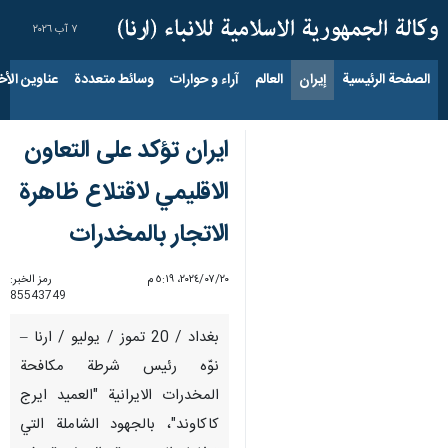
٧ آب ٢٠٢٦
الصفحة الرئيسية
إيران
العالم
آراء و حوارات
وسائط متعددة
عناوين الأخب
ايران تؤكد على التعاون
الاقليمي لاقتلاع ظاهرة
الاتجار بالمخدرات
٢٠‏/٠٧‏/٢٠٢٤، ٥:١٩ م
رمز الخبر:
85543749
بغداد / 20 تموز / يوليو / ارنا –
نوّه رئيس شرطة مكافحة
المخدرات الايرانية "العميد ايرج
كاكاوند"، بالجهود الشاملة التي