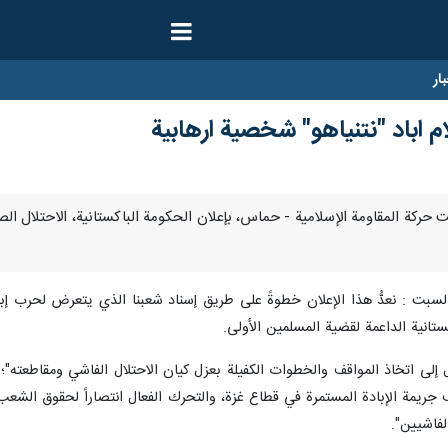
ار
 اباد "نتنياهو" شخصية ارهابية