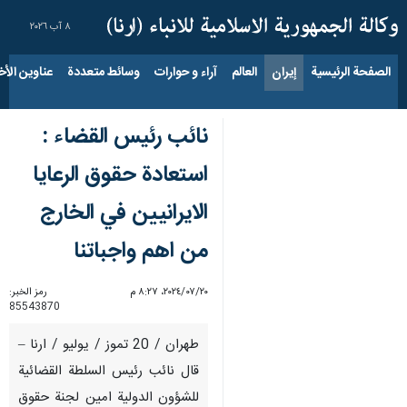
٨ آب ٢٠٢٦
الصفحة الرئيسية
إيران
العالم
آراء و حوارات
وسائط متعددة
عناوين الأخب
نائب رئيس القضاء :
استعادة حقوق الرعايا
الايرانيين في الخارج
من اهم واجباتنا
٢٠‏/٠٧‏/٢٠٢٤، ٨:٢٧ م
رمز الخبر:
85543870
طهران / 20 تموز / يوليو / ارنا –
قال نائب رئيس السلطة القضائية
للشؤون الدولية امين لجنة حقوق