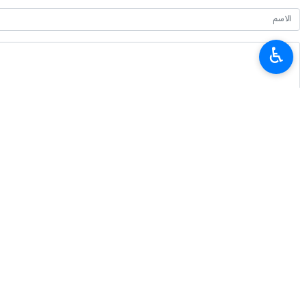
♿︎
أحدث الأخبار
الحرس الثوري: اعتراف وسائل الإعلام الأجنبية بهزيمة ترامب هو ثمرة نضال الإعل
٢٠٢٦-٠٨-٠٨ ٠٦:٥٧
المنتخب الإيراني يحرز 4 ميداليات متنوعة في الأولمبياد العالمي للذكاء الاصطناعي
٢٠٢٦-٠٨-٠٨ ٠٣:٤٦