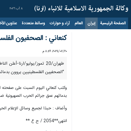
٨ آب ٢٠٢٦
الصفحة الرئيسية
إيران
العالم
آراء و حوارات
وسائط متعددة
عناوين الأخب
كنعاني : الصحفيون الفلسط
٢٠‏/٠٧‏/٢٠٢٤، ٨:٥٩ م
"الصحفيین الفلسطينیین يروون بدمائمه
بدمائهم عمق جرائم الحرب الصهيونية ضد
وأضاف : حبذا لجميع وسائل الإعلام الح
انتهی**2054 / ح ع **