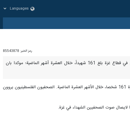
رمز الخبر:
85543878
طهران/20 تموز/یولیو/ارنا-أعلن الناطق باسم وزارة الخارجية الايرانية "ناصر کنعاني" أن عدد الشهداء الصحفيين في قطاع غزة بلغ 161 شهيداً، خلال العشرة أشهر الماضية؛ موکدا بان
وكتب كنعاني الیوم السبت على صفحته الشخصية في الفضاء الإلكتروني : لقد بلغ عدد الصحفيين الشهداء في قطاع غزة 161 شخصا، خلال الأشهر العشرة الماضية. الصحفيون الفلسطينيون يروون
وا لايصال صوت الصحفيين الشهداء في غزة.