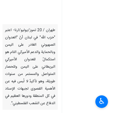
طهران / 20 تموز/يوليو/ارنا- اعتبر
"حزب الله" في لبنان أنّ "العدوان
الصهيوني الغادر على اليمن
وبالحماية والدعم الأميركي التام هو
استكمالٌ ‏للعدوان الأميركي
البريطاني على اليمن وللحصار
المتواصل والمستمر من سنوات
طويلة، ‏وهو تأكيدٌ لا لُبس فيه عن
الأهمية القصوى لجبهات الإسناد
في كل المنطقة ودورها ‏العظيم في
♿︎
الدفاع عن الشعب الفلسطيني".