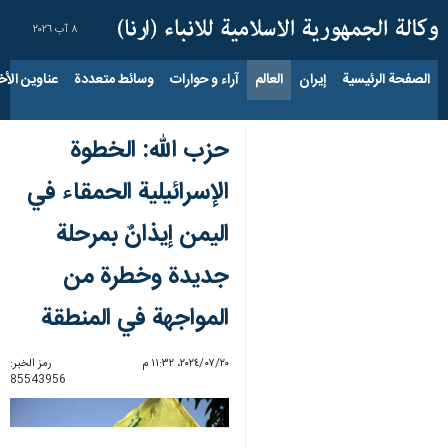
٨ آب ٢٠٢٦
الصفحة الرئيسية
إيران
العالم
آراء و حوارات
وسائط متعددة
عناوين الأخب
حزب الله: الخطوة
الإسرائيلية الحمقاء في
اليمن إيذانٌ بمرحلة
‏جديدة ‏وخطرة من
المواجهة في المنطقة
٢٠‏/٠٧‏/٢٠٢٤، ١١:٣٢ م
رمز الخبر:
85543956