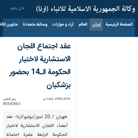
٩ آب ٢٠٢٦
الصفحة الرئيسية
إيران
العالم
آراء و حوارات
وسائط متعددة
عناوين الأخب
عقد اجتماع اللجان
الاستشارية لاختيار
الحكومة الـ14 بحضور
بزشكيان
٢٠‏/٠٧‏/٢٠٢٤، ١١:٥٨ م
رمز الخبر:
85543963
طهران / 20 تموز/يوليو/ارنا- عقد
أعضاء اللجان الاستشارية لاختيار
الحكومة الرابعة عشرة اجتماعا