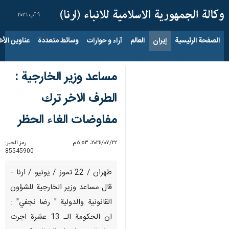
٩ آب ٢٠٢٦
الصفحة الرئيسية
إيران
العالم
آراء و حوارات
وسائط متعددة
عناوين الأخب
مساعد وزير الخارجية :
الطرف الاخر ترك
مفاوضات الغاء الحظر
٢٢‏/٠٧‏/٢٠٢٤، ٥:٥٣ م
رمز الخبر:
85545900
طهران / 22 تموز / يونيو / ارنا -
قال مساعد وزير الخارجية للشؤون
القانونية والدولية " رضا نجفي" :
ان الحكومة الـ 13 عشرة اجرت