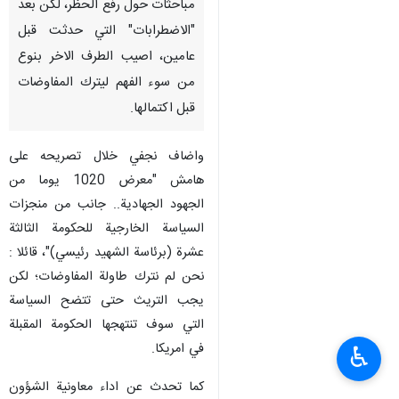
مباحثات حول رفع الحظر، لكن بعد
"الاضطرابات" التي حدثت قبل
عامين، اصيب الطرف الاخر بنوع
من سوء الفهم ليترك المفاوضات
قبل اكتمالها.
واضاف نجفي خلال تصريحه على
هامش "معرض 1020 يوما من
الجهود الجهادية.. جانب من منجزات
السياسة الخارجية للحكومة الثالثة
عشرة (برئاسة الشهيد رئيسي)"، قائلا :
نحن لم نترك طاولة المفاوضات؛ لكن
يجب التريث حتى تتضح السياسة
التي سوف تنتهجها الحكومة المقبلة
في امريكا.
♿︎
كما تحدث عن اداء معاونية الشؤون