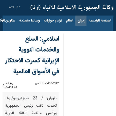
٦ آب ٢٠٢٦
الصفحة الرئيسية
إيران
العالم
آراء و حوارات
وسائط متعددة
عناوين الأخب
اسلامي: السلع
والخدمات النووية
الإيرانية كسرت الاحتكار
في الأسواق العالمية
٢٣‏/٠٧‏/٢٠٢٤، ٤:٤٦ ص
رمز الخبر:
85546124
طهران / 23 تموز/يوليو/ارنا-
تحدث نائب رئيس الجمهورية
ورئيس منظمة الطاقة الذرية