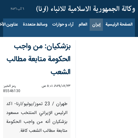
٦ آب ٢٠٢٦
الصفحة الرئيسية
إيران
العالم
آراء و حوارات
وسائط متعددة
عناوين الأخب
بزشكيان: من واجب
الحكومة متابعة مطالب
الشعب
٢٣‏/٠٧‏/٢٠٢٤، ٥:٠١ ص
رمز الخبر:
85546130
طهران / 23 تموز/يوليو/ارنا- اكد
الرئيس الإيراني المنتخب مسعود
بزشكيان أنه من واجب الحكومة
متابعة مطالب الشعب كافة.