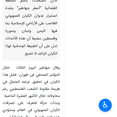
أدان المتحدث باسم السلطة
القضائية "أصغر جهانغير" بشدة
استمرار عدوان الکیان الصهيوني
الغاصب على الأراضي الإسلامية بما
فيها اليمن ولبنان وسوريا
وفلسطين مضیفا أن هذه الأحداث
تدل علی أن الطبيعة الوحشية لهذا
الکیان الزائف لا تشبع.
وقال جهانغیر الیوم الثلاثاء خلال
المؤتمر الصحفي فی طهران: فشل هذا
الکیان في تحقيق غرضه المتمثل في
هزيمة مقاومة الشعب الفلسطيني رغم
محاولاته خلال الأشهر العشرة الماضية
♿︎
وبدأت حركة للتعرف على تصرفات
الکیان الصهيوني في العالم وستؤدي