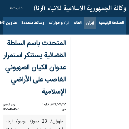
٦ آب ٢٠٢٦
الصفحة الرئيسية
إيران
العالم
آراء و حوارات
وسائط متعددة
عناوين الأخب
المتحدث باسم السلطة
القضائية یستنکر استمرار
عدوان الکیان الصهيوني
الغاصب على الأراضي
الإسلامية
٢٣‏/٠٧‏/٢٠٢٤، ١٠:٤٨
رمز الخبر:
ص
85546457
طهران/ 23 تموز/ يونيو/ ارنا-