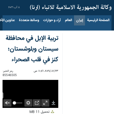
٨ آب ٢٠٢٦
الصفحة الرئيسية
إيران
العالم
آراء و حوارات
وسائط متعددة
عناوين الأخب
تربية الإبل في محافظة
سيستان وبلوشستان؛
كنز في قلب الصحراء
٢٣‏/٠٧‏/٢٠٢٤، ١١:٥٦ ص
رمز الخبر:
85546505
Unmute
Settings
PIP
Enter
Download
تحميل
11 MB
fullscreen