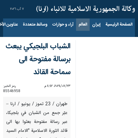
٧ آب ٢٠٢٦
الصفحة الرئيسية
إيران
العالم
آراء و حوارات
وسائط متعددة
عناوين الأخب
الشباب البلجيكي يبعث
برسالة مفتوحة الى
سماحة القائد
٢٣‏/٠٧‏/٢٠٢٤، ٤:٤٢ م
رمز الخبر:
85546958
طهران / 23 تموز / يونيو / ارنا –
عبّر جمع من الشبان في بلجيكا،
عبر رسالة مفتوحة بعثوا بها الى
قائد الثورة الاسلامية "الامام السيد