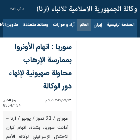
٨ آب ٢٠٢٦
الصفحة الرئيسية
إيران
العالم
آراء و حوارات
وسائط متعددة
عناوين الأخب
سوريا : اتهام الأونروا
بممارسة الإرهاب
محاولة صهيونية لإنهاء
دور الوكالة
٢٣‏/٠٧‏/٢٠٢٤، ٩:٠٩ م
رمز الخبر:
85547154
طهران / 23 تموز / يونيو / ارنا –
أدانت سوريا، بشدة، اتهام كيان
الاحتلال الإسرائيلي لوكالة الأمم