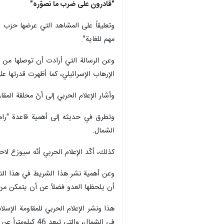
"قادرون على ضرب ما نصوّره"
وتعليقاً على المشاهد التي عرضها حزب الل
مهم للغاية".
وعن الرسالة التي أرادت أن توصلها من خل
الإرهاب الإسرائيلي، كما أظهرت قدرتها عل
وأشار الإعلام الحربي إلى أنّ محلقة الم
وتطرق في حديثه إلى أهمية قاعدة "راما
الشمال.
كذلك، أكّد الإعلام الحربي أنّه سيوزع لا
وعن أهمية نشر هذا الشريط في هذا التوق
أن يلحظها العدو فضلاً عن أن يتمكن من 
هذا ونشر الإعلام الحربي للمقاومة الإس
في الشمال، والتي تبعد 46 كيلومتراً عن الحدود مع لبنان، وهي قاعدة "رامات دافيد"، وقدّمت معلومات تفصيلية عن القاعدة، ولا سيما ما تتضمّنته من اختصاصات جوية وتشكيلات عسكرية.