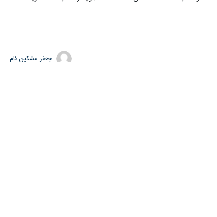
جعفر مشکین فام