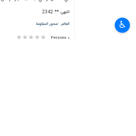
انتهى ** 2342
♿︎
العالم
محور المقاومة
٠ Persons
سمات
اذلال العدو
حزب الله
قاعدة رامات دافيد