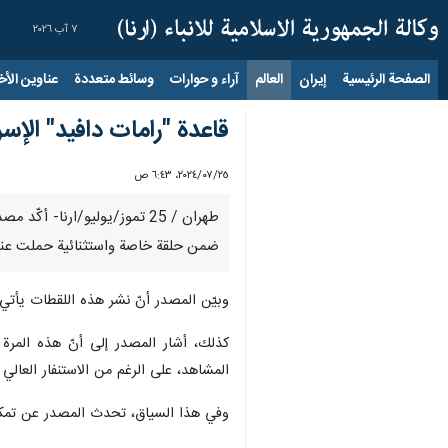
٧ آب ٢٠٢٦
الصفحة الرئيسية
إيران
العالم
آراء و حوارات
وسائط متعددة
عناوين الأخب
قاعدة "رامات دافيد" الإس
٢٥‏/٠٧‏/٢٠٢٤، ٦:٤٣ ص
طهران / 25 تموز/يوليو/ارنا
ضمن حلقة خاصة واستثنائية حملت عنوان 
وبيّن المصدر أنّ نشر هذه اللقطات يأتي
كذلك، أشار المصدر إلى أنّ هذه المرة
المشاهد، على الرغم من الاستنفار العال
وفي هذا السياق، تحدث المصدر عن تمكن ا