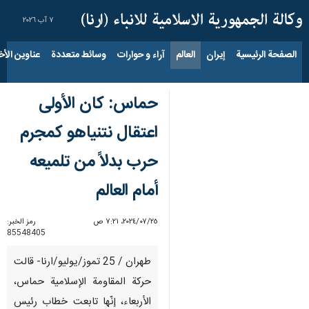
٧ آب ٢٠٢٦
الصفحة الرئيسية
إيران
العالم
آراء و حوارات
وسائط متعددة
عناوين الأخب
حماس: كان الأولى
اعتقال نتنياهو كمجرم
حرب بدلاً من تلميعه
أمام العالم
٢٥‏/٠٧‏/٢٠٢٤، ٧:٢١ ص
رمز الخبر:
85548405
طهران / 25 تموز/يوليو/ارنا- قالت
حركة المقاومة الإسلامية حماس،
الأربعاء، إنّها تابعت خطاب رئيس