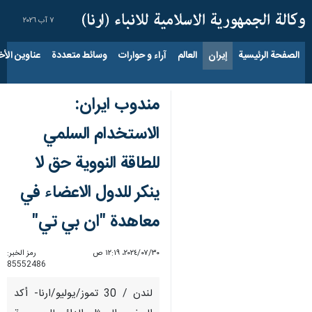
٧ آب ٢٠٢٦
الصفحة الرئيسية
إيران
العالم
آراء و حوارات
وسائط متعددة
عناوين الأخب
مندوب ايران:
الاستخدام السلمي
للطاقة النووية حق لا
ينكر للدول الاعضاء في
معاهدة "ان بي تي"
٣٠‏/٠٧‏/٢٠٢٤، ١٢:١٩ ص
رمز الخبر:
85552486
لندن / 30 تموز/يوليو/ارنا- أكد