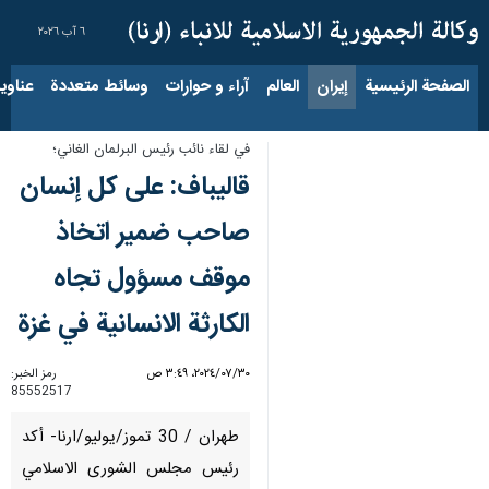
٦ آب ٢٠٢٦
الصفحة الرئيسية
إيران
العالم
آراء و حوارات
وسائط متعددة
عناوين الأخب
في لقاء نائب رئيس البرلمان الغاني؛
قاليباف: على كل إنسان
صاحب ضمير اتخاذ
موقف مسؤول تجاه
الكارثة الانسانية في غزة
٣٠‏/٠٧‏/٢٠٢٤، ٣:٤٩ ص
رمز الخبر:
85552517
طهران / 30 تموز/يوليو/ارنا- أكد
رئيس مجلس الشورى الاسلامي