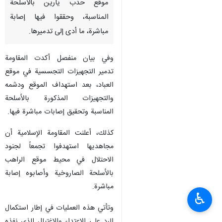
طهران / 30 تموز/يوليو/ارنا-
أعلنت المقاومة الإسلامية في لبنان
- حزب الله، أن مجاهديها
استهدفوا التجهيزات التجسسية في
‏موقع حدب يارين بالأسلحة
المناسبة، وحققوا فيها إصابة
مباشرة، ما أدى إلى تدميرها.‏
وفي بيان منفصل أكدت المقاومة
تدمير التجهيزات التجسسية في موقع
العباد، بعد استهداف الموقع ودشمه
والتجهيزات المذكورة بالأسلحة
المناسبة وتحقيق إصابات مباشرة فيها.
كذلك، أعلنت المقاومة الإسلامية أن
♿︎
مجاهديها استهدفوا تجمعاً لجنود
الاحتلال في محيط موقع الراهب