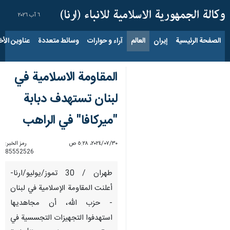
٦ آب ٢٠٢٦
الصفحة الرئيسية
إيران
العالم
آراء و حوارات
وسائط متعددة
عناوين الأخب
المقاومة الاسلامية في
لبنان تستهدف دبابة
"ميركافا" في الراهب
٣٠‏/٠٧‏/٢٠٢٤، ٥:٢٨ ص
رمز الخبر:
85552526