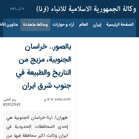
٧ آب ٢٠٢٦
الصفحة الرئيسية
إيران
العالم
آراء و حوارات
وسائط متعددة
عناوين الأخب
بالصور.. خراسان
الجنوبية، مزيج من
التاريخ والطبيعة في
جنوب شرق ايران
٣٠‏/٠٧‏/٢٠٢٤، ١٢:١٢ م
رمز الخبر:
85552943
طهران/ ارنا-خراسان الجنوبية هي
إحدى المحافظات الحدودية في
ايران وثالث اكبر محافظة فيها من