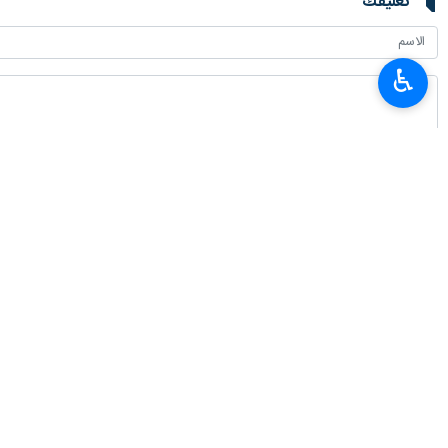
تعليقك
♿︎
أحدث الأخبار
متحدث حرس الثورة الإسلامية: مضيق هرمز تحوّل إلى أداة اقتدار استراتيجية
٢٠٢٦-٠٨-٠٨ ١٦:٥١
رئيس الجمهورية: لا مصلحة تعلو على الوحدة والتماسك
٢٠٢٦-٠٨-٠٨ ١٦:٠٦