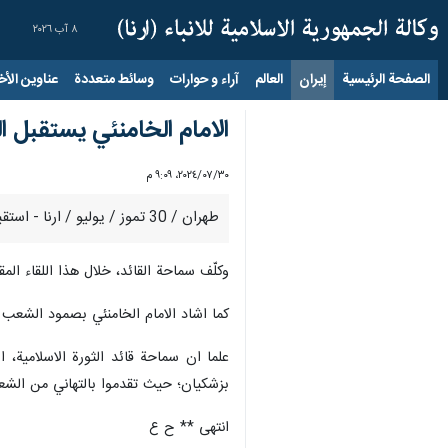
٨ آب ٢٠٢٦
الصفحة الرئيسية
إيران
العالم
آراء و حوارات
وسائط متعددة
عناوين الأخب
الامام الخامنئي يستقبل ال
٣٠‏/٠٧‏/٢٠٢٤، ٩:٠٩ م
طهران / 30 تموز / يوليو / ارنا - استقبل قائد الثورة الاسلامية الامام السيد علي الخامنئي، اليوم الثلاثاء، المتحدث باسم حركة انصار الله اليمنية "محمد عبد السلام".
وكلّف سماحة القائد، خلال هذا اللقاء الم
كما اشاد الامام الخامنئي بصمود الشعب 
علما ان سماحة قائد الثورة الاسلامية،
بزشكيان؛ حيث تقدموا بالتهاني من الشع
انتهى ** ح ع