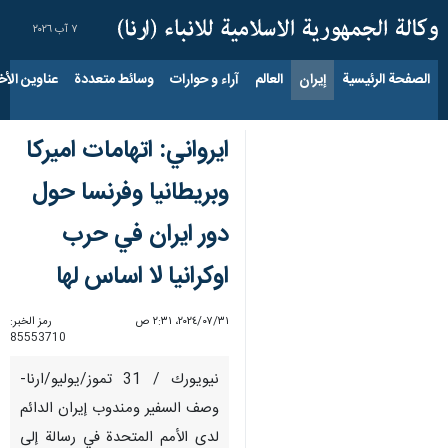
٧ آب ٢٠٢٦
الصفحة الرئيسية
إيران
العالم
آراء و حوارات
وسائط متعددة
عناوين الأخب
ايرواني: اتهامات اميركا
وبريطانيا وفرنسا حول
دور ايران في حرب
اوكرانيا لا اساس لها
٣١‏/٠٧‏/٢٠٢٤، ٢:٣١ ص
رمز الخبر:
85553710
نيويورك / 31 تموز/يوليو/ارنا-
وصف السفير ومندوب إيران الدائم
لدى الأمم المتحدة في رسالة إلى