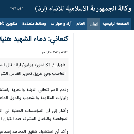
٩ آب ٢٠٢٦
الصفحة الرئيسية
إيران
العالم
آراء و حوارات
وسائط متعددة
عناوين الأخب
كنعاني: دماء الشهيد هني
٣١‏/٠٧‏/٢٠٢٤، ٩:٣٠ ص
طهران/ 31 تموز/ يونيو/ ارن
الغاصب وفي طريق تحرير القدس الشريف،
وقدم ناصر كنعاني التهنئة والتعزية با
وتیارات المقاومة والشعوب والدول الداعم
وأشار إلى أن المؤسسات المعنية في الج
المجاهدة والنضال المشرف ضد الكيان ا
وأكد أن استشهاد شقيق المجاهد إسماعيل ه