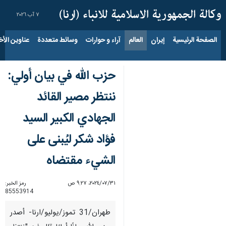
٧ آب ٢٠٢٦
الصفحة الرئيسية
إيران
العالم
آراء و حوارات
وسائط متعددة
عناوين الأخب
حزب الله في بيان أولي:
ننتظر مصير القائد
الجهادي الكبير السيد
فؤاد شكر ليُبنى على
الشيء مقتضاه
٣١‏/٠٧‏/٢٠٢٤، ٩:٢٧ ص
رمز الخبر:
85553914
طهران/31 تموز/يوليو/ارنا- أصدر