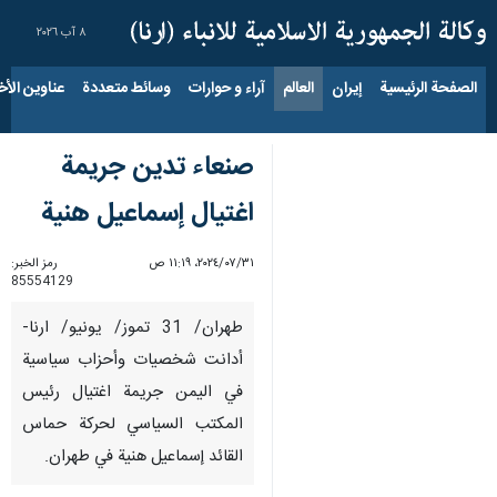
٨ آب ٢٠٢٦
الصفحة الرئيسية
إيران
العالم
آراء و حوارات
وسائط متعددة
عناوين الأخب
صنعاء تدين جريمة
اغتيال إسماعيل هنية
٣١‏/٠٧‏/٢٠٢٤، ١١:١٩ ص
رمز الخبر:
85554129
طهران/ 31 تموز/ يونيو/ ارنا-
أدانت شخصيات وأحزاب سياسية
في اليمن جريمة اغتيال رئيس
المكتب السياسي لحركة حماس
القائد إسماعيل هنية في طهران.