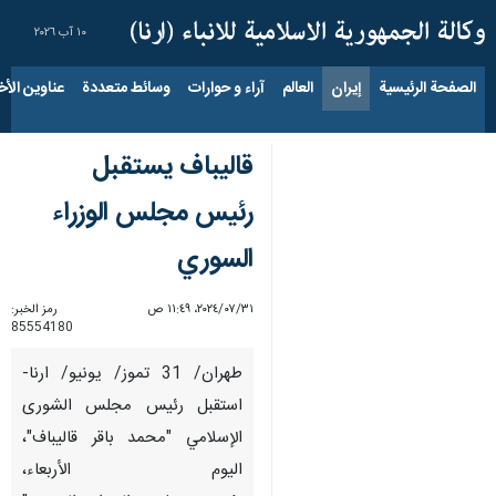
١٠ آب ٢٠٢٦
الصفحة الرئيسية
إيران
العالم
آراء و حوارات
وسائط متعددة
عناوين الأخب
قاليباف يستقبل
رئيس مجلس الوزراء
السوري
٣١‏/٠٧‏/٢٠٢٤، ١١:٤٩ ص
رمز الخبر:
85554180
طهران/ 31 تموز/ يونيو/ ارنا-
استقبل رئيس مجلس الشورى
الإسلامي "محمد باقر قاليباف"،
اليوم الأربعاء،