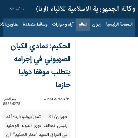
١٠ آب ٢٠٢٦
الصفحة الرئيسية
إيران
العالم
آراء و حوارات
وسائط متعددة
عناوين الأخب
الحكيم: تمادي الكيان
الصهيوني في إجرامه
يتطلب موقفا دوليا
حازما
٣١‏/٠٧‏/٢٠٢٤، ١٢:٤١ م
رمز الخبر:
85554278
طهران/31 تموز/يوليو/ارنا-أكد
رئيس تحالف قوى الدولة الوطنية
في العراق السيد "عمار الحكيم": أن