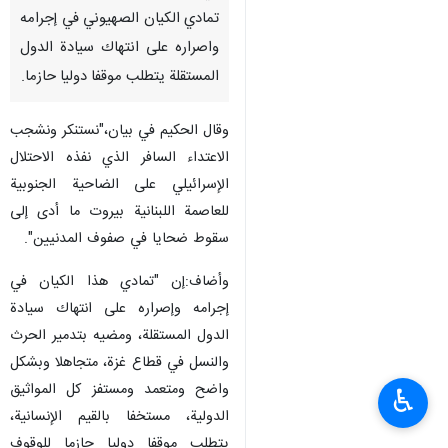
تمادي الكيان الصهيوني في إجرامه
واصراره على انتهاك سيادة الدول
المستقلة يتطلب موقفا دوليا حازما.
وقال الحكيم في بيان،"نستنكر ونشجب
الاعتداء السافر الذي نفذه الاحتلال
الإسرائيلي على الضاحية الجنوبية
للعاصمة اللبنانية بيروت ما أدى إلى
سقوط ضحايا في صفوف المدنيين".
وأضاف:إن "تمادي هذا الكيان في
إجرامه وإصراره على انتهاك سيادة
الدول المستقلة، ومضيه بتدمير الحرث
والنسل في قطاع غزة، متجاهلا وبشكل
واضح ومتعمد ومستفز كل المواثيق
♿︎
الدولية، مستخفا بالقيم الإنسانية،
يتطلب موقفا دوليا حازما للوقوف